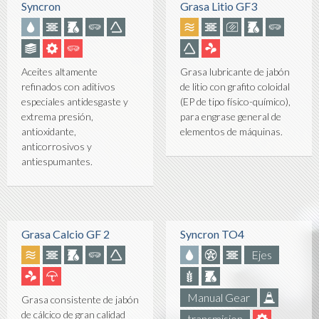
Syncron
Grasa Litio GF3
Aceites altamente
Grasa lubricante de jabón
refinados con aditivos
de litio con grafito coloidal
especiales antidesgaste y
(EP de tipo físico-químico),
extrema presión,
para engrase general de
antioxidante,
elementos de máquinas.
anticorrosivos y
antiespumantes.
Grasa Calcio GF 2
Syncron TO4
Ejes
Manual Gear
Grasa consistente de jabón
de cálcico de gran calidad
transmision