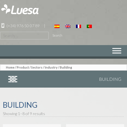
(+34) 976 50 07 89
|
Search
for:
SKIP
TO
CONTENT
Home
/
Product
/ Sectors /
Industry
/ Building
BUILDING
BUILDING
Showing 1–8 of 9 results