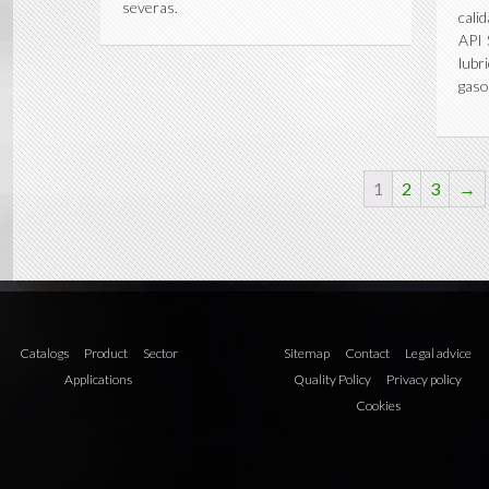
severas.
cali
API 
lub
gaso
1
2
3
→
Catalogs
Product
Sector
Sitemap
Contact
Legal advice
Applications
Quality Policy
Privacy policy
Cookies