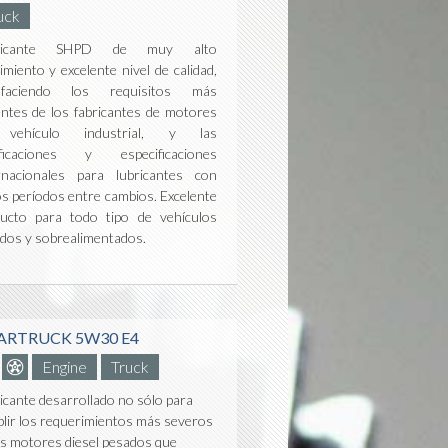
uck
ricante SHPD de muy alto
imiento y excelente nivel de calidad,
isfaciendo los requisitos más
entes de los fabricantes de motores
vehículo industrial, y las
sificaciones y especificaciones
rnacionales para lubricantes con
os períodos entre cambios. Excelente
ucto para todo tipo de vehículos
dos y sobrealimentados.
ARTRUCK 5W30 E4
Engine
Truck
icante desarrollado no sólo para
lir los requerimientos más severos
os motores diesel pesados que