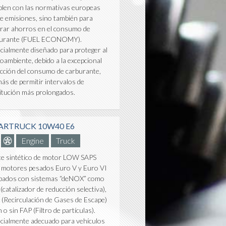
len con las normativas europeas
e emisiones, sino también para
rar ahorros en el consumo de
burante (FUEL ECONOMY).
cialmente diseñado para proteger al
oambiente, debido a la excepcional
cción del consumo de carburante,
ás de permitir intervalos de
itución más prolongados.
ARTRUCK 10W40 E6
Engine
Truck
te sintético de motor LOW SAPS
 motores pesados Euro V y Euro VI
pados con sistemas “deNOX” como
(catalizador de reducción selectiva),
(Recirculación de Gases de Escape)
 o sin FAP (Filtro de partículas).
cialmente adecuado para vehículos