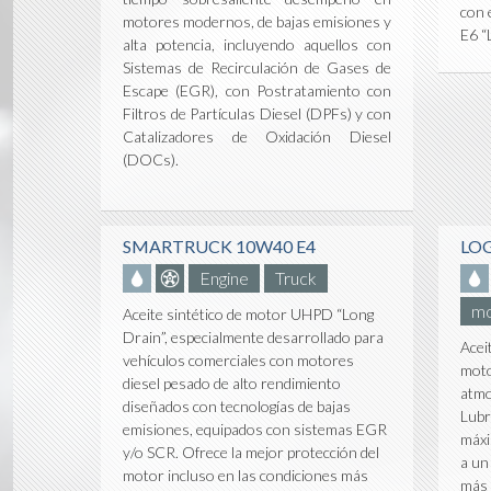
con 
motores modernos, de bajas emisiones y
E6 “
alta potencia, incluyendo aquellos con
Sistemas de Recirculación de Gases de
Escape (EGR), con Postratamiento con
Filtros de Partículas Diesel (DPFs) y con
Catalizadores de Oxidación Diesel
(DOCs).
SMARTRUCK 10W40 E4
LOG
Engine
Truck
mo
Aceite sintético de motor UHPD “Long
Drain”, especialmente desarrollado para
Acei
vehículos comerciales con motores
mot
diesel pesado de alto rendimiento
atm
diseñados con tecnologías de bajas
Lubr
emisiones, equipados con sistemas EGR
máxi
y/o SCR. Ofrece la mejor protección del
a un
motor incluso en las condiciones más
más 