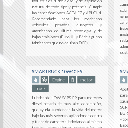
industriales turbo diesel y de aspiración
cump
natural de todo tipo y potencia. Cumple
sobr
las especificaciones ACEA E7 y API CI-4.
gene
Recomendado para los modernos
car
vehículos pesados europeos y
Espe
americanos de última tecnología y de
medi
bajas emisiones (Euro III y IV de algunos
redu
fabricantes que no equipan DPF).
adem
sust
SMARTRUCK 10W40 E9
SM
Engine
motor
Truck
Acei
para
Lubricante LOW SAPS E9 para motores
equi
diesel pesado de muy alto desempeño,
SCR 
que ayuda a extender la vida del motor
EGR 
bajo las más severas aplicaciones dentro
y con
y fuera de carretera, brindando al mismo
Espe
tiempo sobresaliente desempeño en