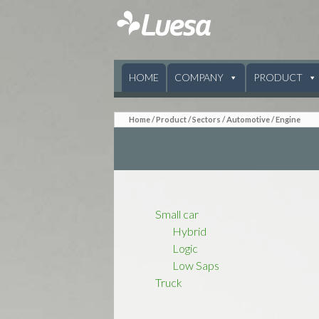
SKIP TO CONTENT
HOME
COMPANY
PRODUCT
Home
/
Product
/ Sectors /
Automotive
/ Engine
Small car
Hybrid
Logic
Low Saps
Truck