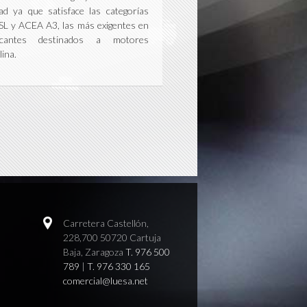
dad ya que satisface las categorías
SL y ACEA A3, las más exigentes en
ricantes destinados a motores
lina.
Carretera Castellón,
228,700 50720 Cartuja
Baja, Zaragoza
T. 976 500
789
|
T. 976 330 165
comercial@luesa.net