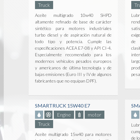
Truck
Tr
Aceite multigrado 10w40 SHPD
Lub
altamente refinado de base de carácter
rend
sintético para motores industriales
sat
turbo diesel y de aspiración natural de
exig
todo tipo y potencia. Cumple las
de 
especificaciones ACEA E7-08 y API CI-4.
cla
Especialmente recomendado para los
inte
modernos vehículos pesados europeos
larg
y americanos de última tecnología y de
prod
bajas emisiones (Euro III y IV de algunos
pesa
fabricantes que no equipan DPF).
SMARTRUCK 15W40 E7
SM
Engine
motor
Truck
Lubr
cump
Aceite multigrado 15w40 para motores
de l