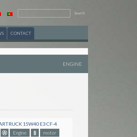
Search
for:
WS
CONTACT
ENGINE
RTRUCK 15W40 E3 CF-4
Engine
motor