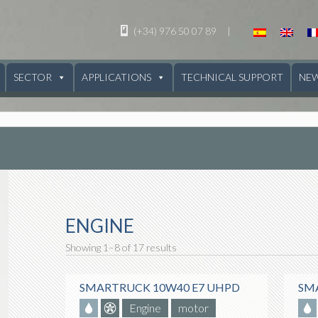
(+34) 976 50 07 89
|
SECTOR
APPLICATIONS
TECHNICAL SUPPORT
NE
ENGINE
Showing 1–8 of 17 results
SMARTRUCK 10W40 E7 UHPD
SMA
Engine
motor