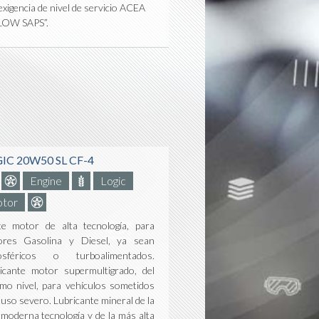
exigencia de nivel de servicio ACEA
LOW SAPS”.
IC 20W50 SL CF-4
Engine
Logic
tor
te motor de alta tecnología, para
ores Gasolina y Diesel, ya sean
osféricos o turboalimentados.
icante motor supermultigrado, del
mo nivel, para vehículos sometidos
 uso severo. Lubricante mineral de la
moderna tecnología y de la más alta