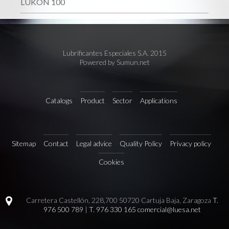
LUKON 100
Lubrificantes Especiales S.A. 2015
Powered by Sumun.net
Catalogs
Product
Sector
Applications
Sitemap
Contact
Legal advice
Quality Policy
Privacy policy
Cookies
Carretera Castellón, 228,700 50720 Cartuja Baja, Zaragoza
T.
976 500 789
|
T. 976 330 165
comercial@luesa.net