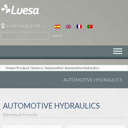
(+34) 976 50 07 89
|
Search
for:
SKIP
TO
CONTENT
Home
/
Product
/ Sectors /
Automotive
/ Automotive Hydraulics
AUTOMOTIVE HYDRAULICS
AUTOMOTIVE HYDRAULICS
Showing all 4 results