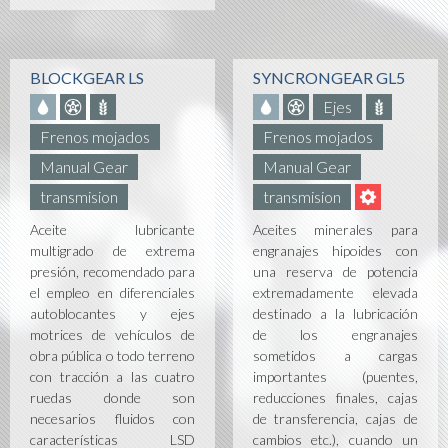
BLOCKGEAR LS
SYNCRONGEAR GL5
Ejes
Frenos mojados
Frenos mojados
Manual Gear
Manual Gear
transmision
transmision
Aceite lubricante
Aceites minerales para
multigrado de extrema
engranajes hipoides con
presión, recomendado para
una reserva de potencia
el empleo en diferenciales
extremadamente elevada
autoblocantes y ejes
destinado a la lubricación
motrices de vehículos de
de los engranajes
obra pública o todo terreno
sometidos a cargas
con tracción a las cuatro
importantes (puentes,
ruedas donde son
reducciones finales, cajas
necesarios fluidos con
de transferencia, cajas de
características LSD
cambios etc.), cuando un