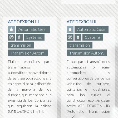
ATF DEXRON III
ATF DEXRON II
Automatic Gear
Automatic Gear
Systems
Systems
transmision
transmision
Transmisión Autom.
Transmisión Autom.
Fluidos especiales para
Fluido para transmisiones
transmisiones
automáticas o semi-
automáticas, convertidores
automáticas y
de par, servodirecciones, y
convertidores de par de los
en especial para la dirección
vehículos de turismo,
de la mayoría de los
utilitarios e industriales,
dumper, que responde a la
para los cuales el
exigencia de los fabricantes
constructor recomienda un
que requieren la calidad
aceite ATF DEXRON IID
(GM) DEXRON II y III.
(Automatic Transmission
Fluid).