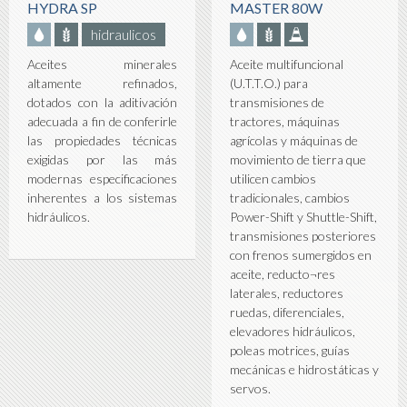
HYDRA SP
MASTER 80W
hidraulicos
Aceite multifuncional
Aceites minerales
(U.T.T.O.) para
altamente refinados,
transmisiones de
dotados con la aditivación
tractores, máquinas
adecuada a fin de conferirle
agrícolas y máquinas de
las propiedades técnicas
movimiento de tierra que
exigidas por las más
utilicen cambios
modernas especificaciones
tradicionales, cambios
inherentes a los sistemas
Power-Shift y Shuttle-Shift,
hidráulicos.
transmisiones posteriores
con frenos sumergidos en
aceite, reducto¬res
laterales, reductores
ruedas, diferenciales,
elevadores hidráulicos,
poleas motrices, guías
mecánicas e hidrostáticas y
servos.