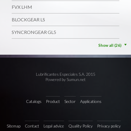
FVX LHM
BLOCKGEAR LS
SYNCRONGEAR GL5
Show all (26)
Lubrificantes Especiales S.A. 2015
Powered by Sumun.net
Catalogs
Product
Sector
Applications
Sitemap
Contact
Legal advice
Quality Policy
Privacy policy