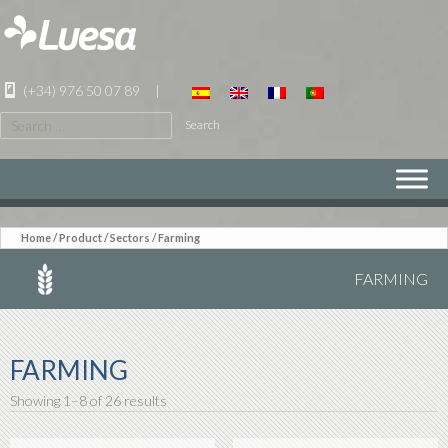
(+34) 976 50 07 89
|
Search
for:
SKIP
TO
CONTENT
Home
/
Product
/ Sectors / Farming
FARMING
FARMING
Showing 1–8 of 26 results