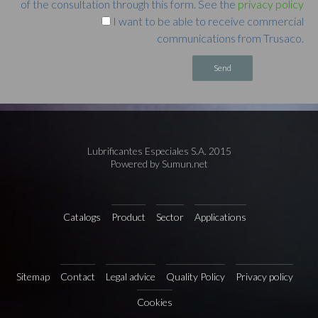
of the consultation through this form. See the
privacy policy
I want to be able to receive commercial
communications from Trusaco.
Alternative:
Lubrificantes Especiales S.A. 2015
Powered by Sumun.net
Catalogs
Product
Sector
Applications
Sitemap
Contact
Legal advice
Quality Policy
Privacy policy
Cookies