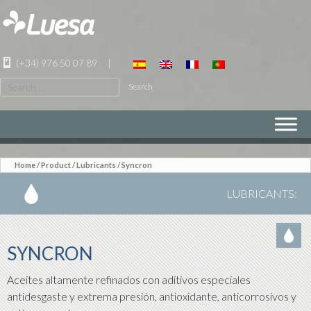
(+34) 976 50 07 89
|
Search
for:
SKIP
TO
CONTENT
Home
/
Product
/
Lubricants
/ Syncron
LUBRICANTS
:
SYNCRON
Aceites altamente refinados con aditivos especiales
antidesgaste y extrema presión, antioxidante, anticorrosivos y