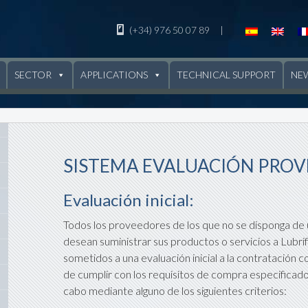
(+34) 976 50 07 89
|
SECTOR
APPLICATIONS
TECHNICAL SUPPORT
NE
SISTEMA EVALUACIÓN PRO
Evaluación inicial:
Todos los proveedores de los que no se disponga de u
desean suministrar sus productos o servicios a Lubrif
sometidos a una evaluación inicial a la contratación c
de cumplir con los requisitos de compra especificados.
cabo mediante alguno de los siguientes criterios: