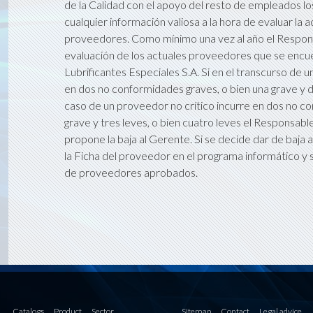
de la Calidad con el apoyo del resto de empleados l
cualquier información valiosa a la hora de evaluar la ac
proveedores. Como mínimo una vez al año el Responsa
evaluación de los actuales proveedores que se enc
Lubrificantes Especiales S.A. Si en el transcurso de u
en dos no conformidades graves, o bien una grave y dos
caso de un proveedor no crítico incurre en dos no c
grave y tres leves, o bien cuatro leves el Responsabl
propone la baja al Gerente. Si se decide dar de baja a
la Ficha del proveedor en el programa informático y 
de proveedores aprobados.
Catalogs
Product
Sector
Sitemap
Contact
Legal advice