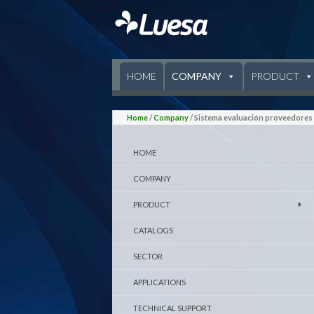
SKIP TO CONTENT
HOME
COMPANY
PRODUCT
Home
/
Company
/ Sistema evaluación proveedores
HOME
COMPANY
PRODUCT
CATALOGS
SECTOR
APPLICATIONS
TECHNICAL SUPPORT