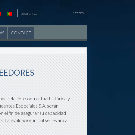
Search
for:
WS
CONTACT
VEEDORES
na relación contractual histórica y
icantes Especiales S.A. serán
on el fin de asegurar su capacidad
 La evaluación inicial se llevará a