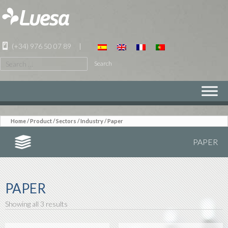
(+34) 976 50 07 89
|
Search
for:
SKIP
TO
CONTENT
Home
/
Product
/ Sectors /
Industry
/ Paper
PAPER
PAPER
Showing all 3 results