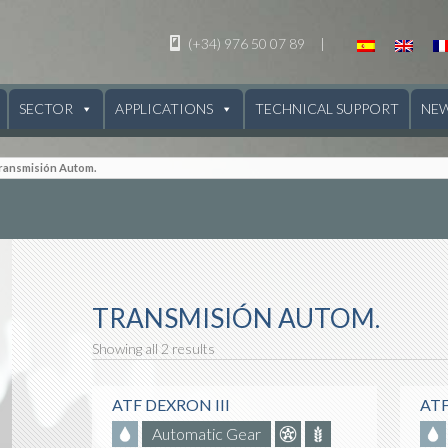
(+34) 976 50 07 89
|
SECTOR
APPLICATIONS
TECHNICAL SUPPORT
NE
Transmisión Autom.
TRANSMISIÓN AUTOM.
Showing all 2 results
ATF DEXRON III
ATF
Automatic Gear