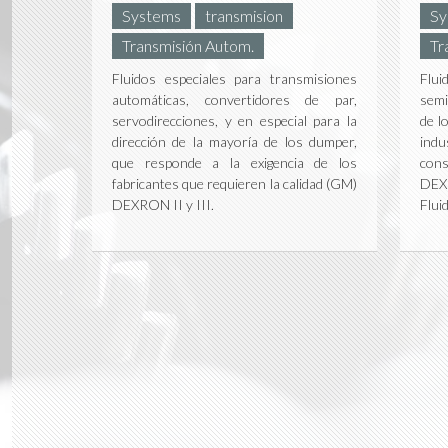
Systems
transmision
Sy
Transmisión Autom.
Tr
Fluidos especiales para transmisiones
Flui
automáticas, convertidores de par,
semi
servodirecciones, y en especial para la
de l
dirección de la mayoría de los dumper,
ind
que responde a la exigencia de los
cons
fabricantes que requieren la calidad (GM)
DEX
DEXRON II y III.
Fluid