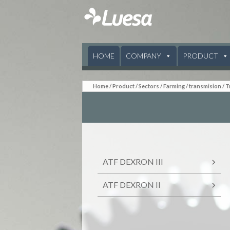
SKIP TO CONTENT
HOME
COMPANY
PRODUCT
Home
/
Product
/ Sectors /
Farming
/
transmision
/ 
ATF DEXRON III
ATF DEXRON II