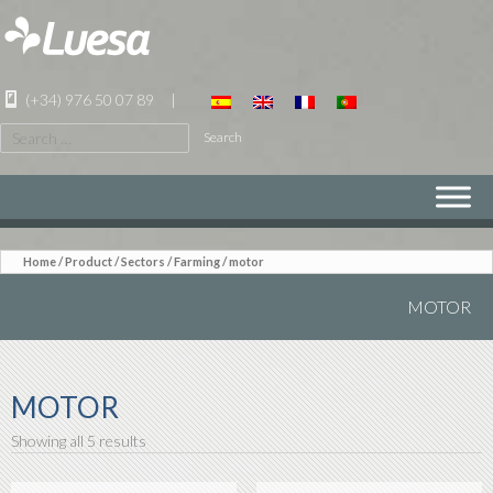
(+34) 976 50 07 89
|
Search
for:
SKIP
TO
CONTENT
Home
/
Product
/ Sectors /
Farming
/ motor
MOTOR
MOTOR
Showing all 5 results