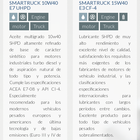
SMARTRUCK 10W40
SMARTRUCK 15W40
E7 UHPD
E3 CF-4
Engine
Engine
motor
Truck
motor
Truck
Aceite multigrado 10w40
Lubricante SHPD de muy
SHPD altamente refinado
alto rendimiento y
de base de carácter
excelente nivel de calidad,
sintético para motores
satisfaciendo los requisitos
industriales turbo diesel y
más exigentes de los
de aspiración natural de
fabricantes de motores de
todo tipo y potencia.
vehículo industrial, y las
Cumple las especificaciones
clasificaciones y
ACEA E7-08 y API CI-4.
especificaciones
Especialmente
internacionales para
recomendado para los
lubricantes con largos
modernos vehículos
períodos entre cambios.
pesados europeos y
Excelente producto para
americanos de última
todo tipo de vehículos
tecnología y de bajas
pesados y
emisiones (Euro III y IV de
sobrealimentados.