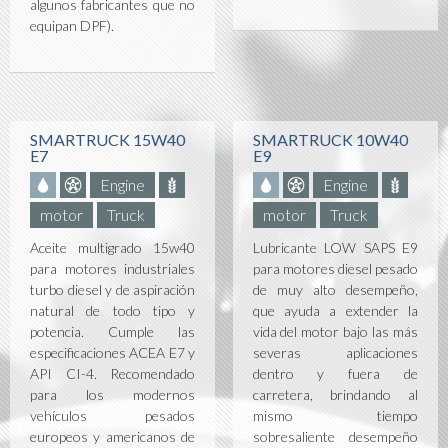
algunos fabricantes que no
equipan DPF).
SMARTRUCK 15W40
SMARTRUCK 10W40
E7
E9
Engine
Engine
motor
Truck
motor
Truck
Aceite multigrado 15w40
Lubricante LOW SAPS E9
para motores industriales
para motores diesel pesado
turbo diesel y de aspiración
de muy alto desempeño,
natural de todo tipo y
que ayuda a extender la
potencia. Cumple las
vida del motor bajo las más
especificaciones ACEA E7 y
severas aplicaciones
API CI-4. Recomendado
dentro y fuera de
para los modernos
carretera, brindando al
vehículos pesados
mismo tiempo
europeos y americanos de
sobresaliente desempeño