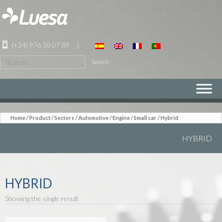
(+34) 976 50 07 89
|
Search
for:
SKIP
TO
CONTENT
Home
/
Product
/ Sectors /
Automotive
/
Engine
/
Small car
/ Hybrid
HYBRID
HYBRID
Showing the single result