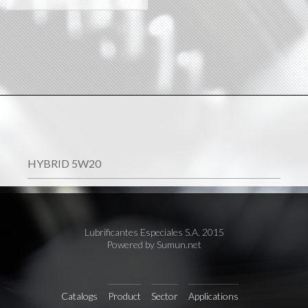
HYBRID 5W20
Lubrificantes Especiales S.A. 2015
Powered by Sumun.net
Catalogs
Product
Sector
Applications