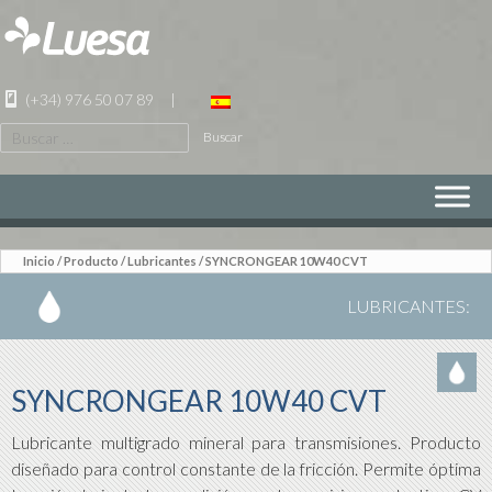
(+34) 976 50 07 89
|
Buscar:
SALTAR
AL
CONTENIDO
Inicio
/
Producto
/
Lubricantes
/ SYNCRONGEAR 10W40 CVT
LUBRICANTES
:
SYNCRONGEAR 10W40 CVT
Lubricante multigrado mineral para transmisiones. Producto
diseñado para control constante de la fricción. Permite óptima