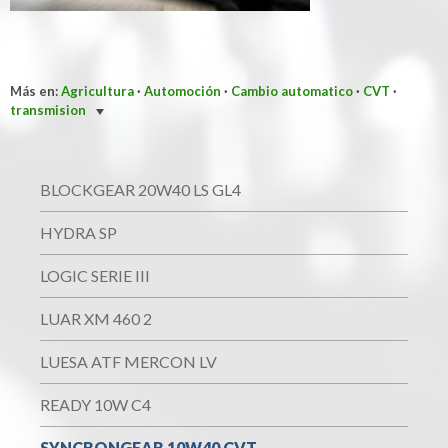
Más en:
Agricultura
·
Automoción
·
Cambio automatico
·
CVT
·
transmision
BLOCKGEAR 20W40 LS GL4
HYDRA SP
LOGIC SERIE III
LUAR XM 460 2
LUESA ATF MERCON LV
READY 10W C4
SYNCRONGEAR 10W40 CVT