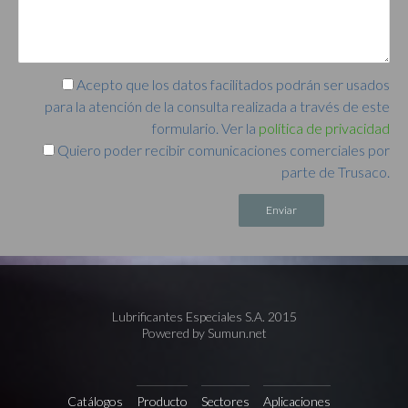
Acepto que los datos facilitados podrán ser usados
para la atención de la consulta realizada a través de este
formulario. Ver la
política de privacidad
Quiero poder recibir comunicaciones comerciales por
parte de Trusaco.
Alternative:
Lubrificantes Especiales S.A. 2015
Powered by Sumun.net
Catálogos
Producto
Sectores
Aplicaciones