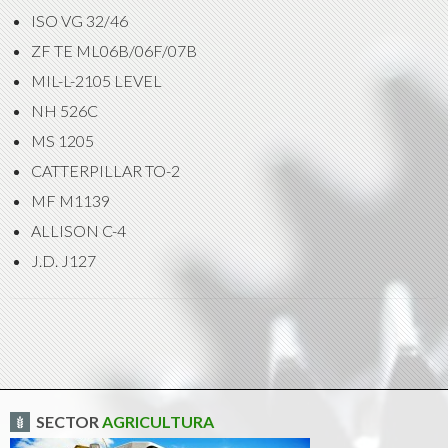
ISO VG 32/46
ZF TE ML06B/06F/07B
MIL-L-2105 LEVEL
NH 526C
MS 1205
CATTERPILLAR TO-2
MF M1139
ALLISON C-4
J.D. J127
SECTOR
AGRICULTURA