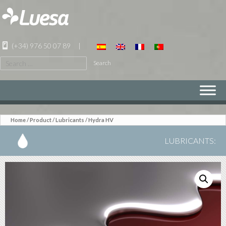
(+34) 976 50 07 89
|
Search
for:
SKIP
TO
CONTENT
Home
/
Product
/
Lubricants
/ Hydra HV
LUBRICANTS
: