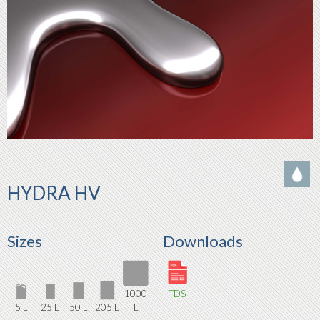
HYDRA HV
Sizes
Downloads
1000
TDS
5 L
25 L
50 L
205 L
L