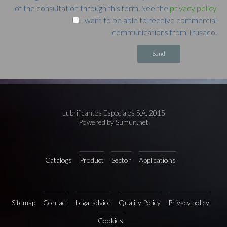
of the consultation through this form. See the
privacy policy
I want to be able to receive commercial
communications from Trusaco.
Alternative:
Lubrificantes Especiales S.A. 2015
Powered by Sumun.net
Catalogs
Product
Sector
Applications
Sitemap
Contact
Legal advice
Quality Policy
Privacy policy
Cookies