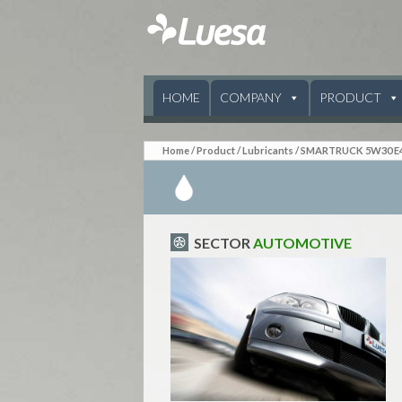
SKIP TO CONTENT
HOME
COMPANY
PRODUCT
Home
/
Product
/
Lubricants
/ SMARTRUCK 5W30 E
SECTOR
AUTOMOTIVE