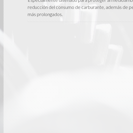
reducción del consumo de carburante, además de perm
más prolongados.