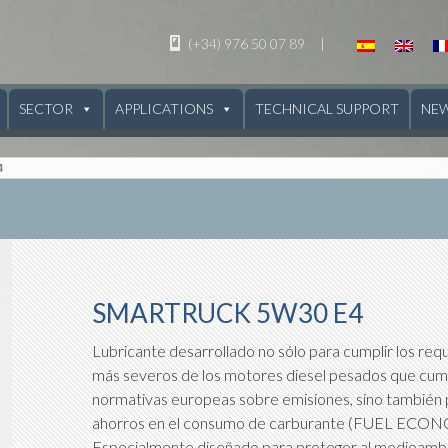
(+34) 976 50 07 89
|
SECTOR
APPLICATIONS
TECHNICAL SUPPORT
NE
4
SMARTRUCK 5W30 E4
Lubricante desarrollado no sólo para cumplir los req
más severos de los motores diesel pesados que cump
normativas europeas sobre emisiones, sino también 
ahorros en el consumo de carburante (FUEL ECO
Especialmente diseñado para proteger al medioamb