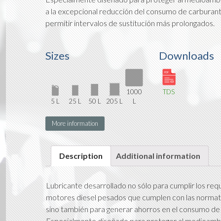
a la excepcional reducción del consumo de carburan
permitir intervalos de sustitución más prolongados.
Sizes
Downloads
1000
TDS
5 L
25 L
50 L
205 L
L
More information
Description
Additional information
Lubricante desarrollado no sólo para cumplir los re
motores diesel pesados que cumplen con las normat
sino también para generar ahorros en el consumo
Especialmente diseñado para proteger al medioambie