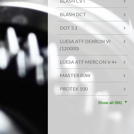
BLASH CVT
BLASH DCT
DOT 5.1
LUESA ATF DEXRON VI
(120000)
LUESA ATF MERCON V 4+
MASTER 80W
PROTEK 100
Show all (86)