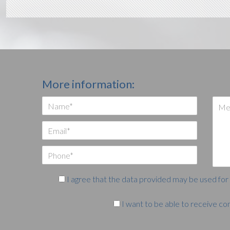
More information:
I agree that the data provided may be used for 
I want to be able to receive 