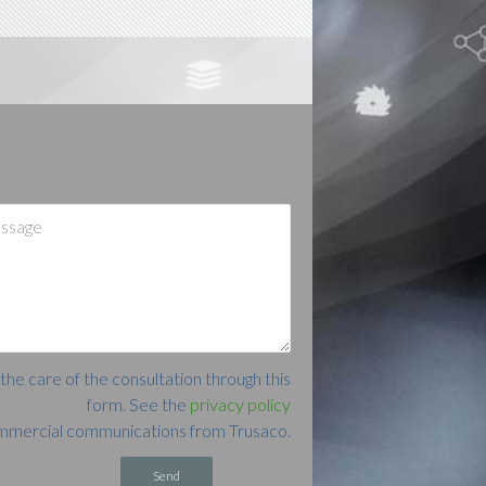
Alternative:
the care of the consultation through this
form. See the
privacy policy
commercial communications from Trusaco.