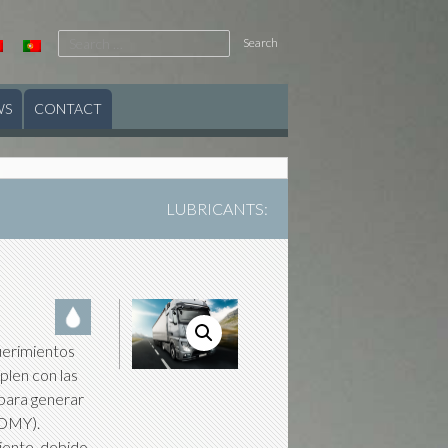
Search
for:
WS
CONTACT
LUBRICANTS
:
uerimientos
len con las
para generar
NOMY).
iente, debido